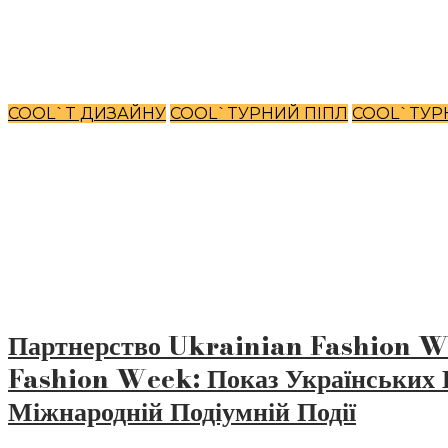
COOL`T ДИЗАЙНУ
COOL`TУРНИЙ ПІПЛ
COOL`TУР
Партнерство Ukrainian Fashion 
Fashion Week: Показ Українських 
Міжнародній Подіумній Події