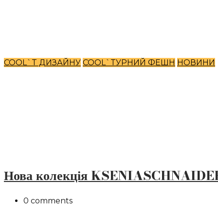
COOL`T ДИЗАЙНУ
COOL`TУРНИЙ ФЕШН
НОВИНИ
Нова колекція KSENIASCHNAID
0 comments