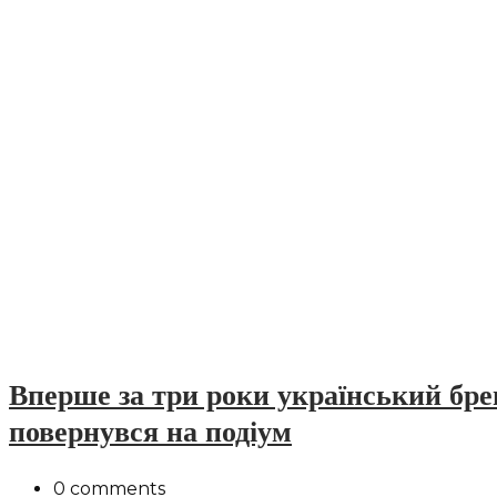
Вперше за три роки український б
повернувся на подіум
0 comments