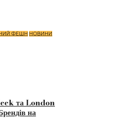
НИЙ ФЕШН
НОВИНИ
Week та London
Брендів на