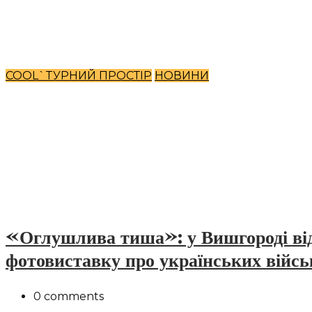
COOL`TУРНИЙ ПРОСТІР
НОВИНИ
«Оглушлива тиша»: у Вишгороді ві
фотовиставку про українських війс
0 comments