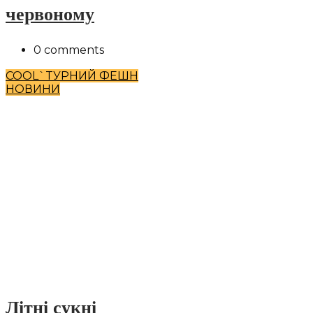
червоному
0 comments
COOL`TУРНИЙ ФЕШН
НОВИНИ
Літні сукні