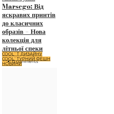
Marsego: Від
яскравих принтів
до класичних
образів – Нова
колекція для
літньої спеки
COOL`T ДИЗАЙНУ
COOL`TУРНИЙ ФЕШН
0 comments
НОВИНИ