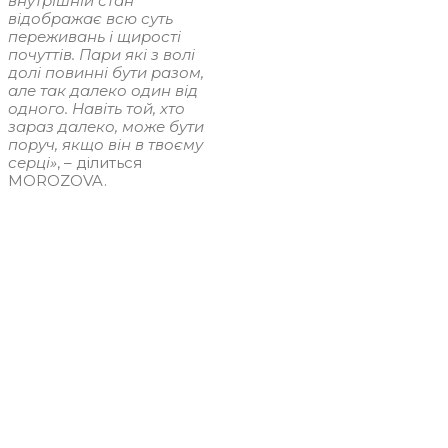
внутрішній стан
відображає всю суть
переживань і щирості
почуттів. Пари які з волі
долі повинні бути разом,
але так далеко один від
одного. Навіть той, хто
зараз далеко, може бути
поруч, якщо він в твоєму
серці»
, – ділиться
MOROZOVA.