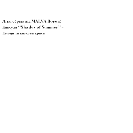
Літні образи від MALVA florea:
Капсула “Shades of Summer” –
Емоції та казкова краса