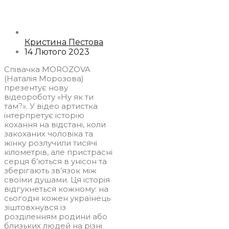
Кристина Пестова
14 Лютого 2023
Співачка MOROZOVA
(Наталія Морозова)
презентує нову
відеороботу «Ну як ти
там?». У відео артистка
інтерпретує історію
кохання на відстані, коли
закоханих чоловіка та
жінку розлучили тисячі
кілометрів, але пристрасні
серця б’ються в унісон та
зберігають зв’язок між
своїми душами. Ця історія
відгукнеться кожному: на
сьогодні кожен українець
зіштовхнувся із
розділенням родини або
близьких людей на різні