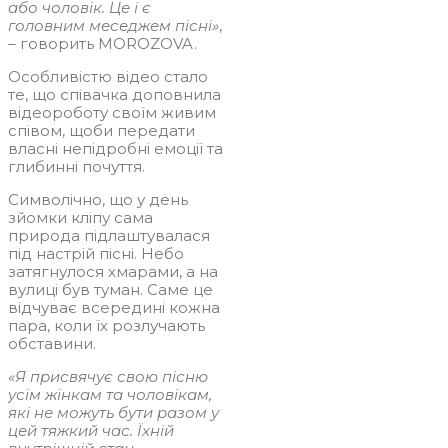
або чоловік. Це і є
головним меседжем пісні»
,
– говорить MOROZOVA.
Особливістю відео стало
те, що співачка доповнила
відеороботу своїм живим
співом, щоби передати
власні непідробні емоції та
глибинні почуття.
Символічно, що у день
зйомки кліпу сама
природа підлаштувалася
під настрій пісні. Небо
затягнулося хмарами, а на
вулиці був туман. Саме це
відчуває всередині кожна
пара, коли їх розлучають
обставини.
«Я присвячує свою пісню
усім жінкам та чоловікам,
які не можуть бути разом у
цей тяжкий час. Їхній