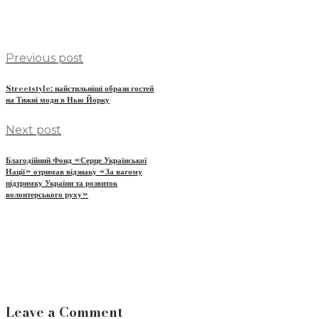
Previous post
Streetstyle: найстильніші образи гостей
на Тижні моди в Нью-Йорку
Next post
Благодійний Фонд «Серце Української
Нації» отримав відзнаку «За вагому
підтримку України та розвиток
волонтерського руху»
Leave a Comment