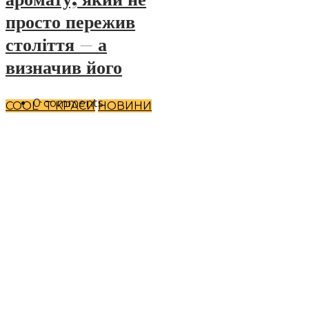
просто пережив
століття — а
визначив його
0 comments
COOL`T КРАСИ
НОВИНИ