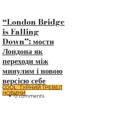
“London Bridge
is Falling
Down”: мости
Лондона як
переходи між
минулим і новою
версією себе
COOL`TУРНИЙ ТРЕВЕЛ
НОВИНИ
0 comments