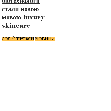
біотехнології
стали новою
мовою luxury
skincare
0 comments
COOL`T КРАСИ
НОВИНИ