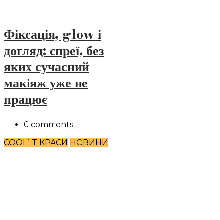
Фіксація, glow і
догляд: спреї, без
яких сучасний
макіяж уже не
працює
0 comments
COOL`T КРАСИ
НОВИНИ