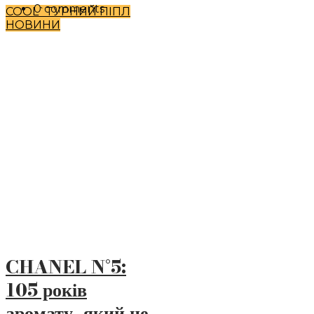
0 comments
COOL`TУРНИЙ ПІПЛ
НОВИНИ
CHANEL N°5:
105 років
аромату, який не