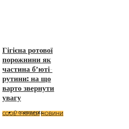
Гігієна ротової
порожнини як
частина бʼюті-
рутини: на що
варто звернути
увагу
0 comments
COOL`T КРАСИ
НОВИНИ