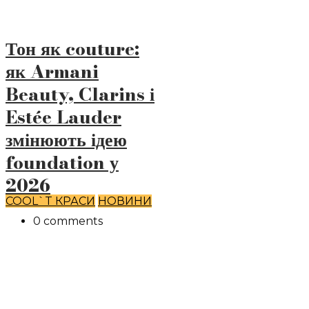
Тон як couture:
як Armani
Beauty, Clarins і
Estée Lauder
змінюють ідею
foundation у
2026
COOL`T КРАСИ
НОВИНИ
0 comments