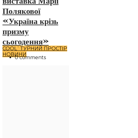
виставка Марії
Полякової
«Україна крізь
призму
сьогодення»
COOL`TУРНИЙ ПРОСТІР
НОВИНИ
0 comments