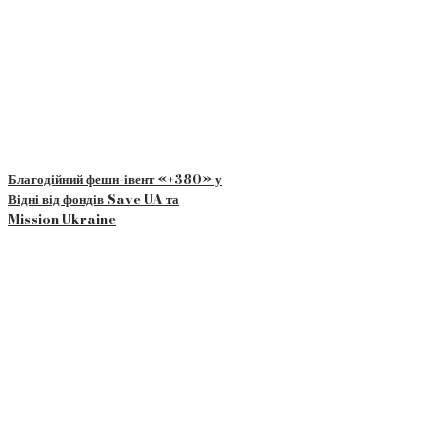
Благодійний фешн-івент «+380» у
Відні від фондів Save UA та
Mission Ukraine