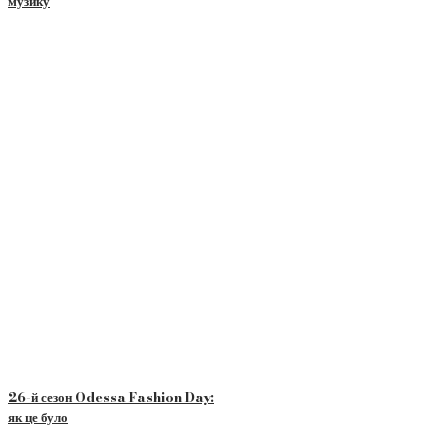
музику
26-й сезон Odessa Fashion Day:
як це було