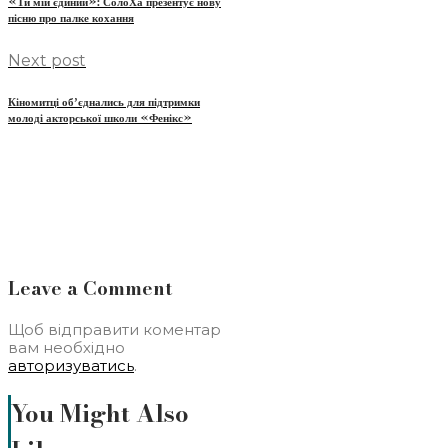
«Ти мій єдиний»: СолоХа презентує нову
пісню про палке кохання
Next post
Кіномитці обʼєднались для підтримки
молоді акторської школи «Фенікс»
Leave a Comment
Щоб відправити коментар
вам необхідно
авторизуватись
.
You Might Also