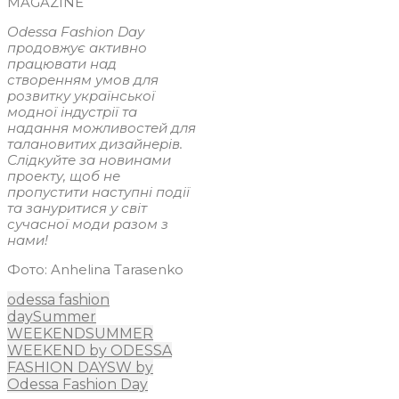
MAGAZINE
Odessa Fashion Day
продовжує активно
працювати над
створенням умов для
розвитку української
модної індустрії та
надання можливостей для
талановитих дизайнерів.
Слідкуйте за новинами
проекту, щоб не
пропустити наступні події
та зануритися у світ
сучасної моди разом з
нами!
Фото: Anhelina Tarasenko
odessa fashion
day
Summer
WEEKEND
SUMMER
WEEKEND by ODESSA
FASHION DAY
SW by
Odessa Fashion Day