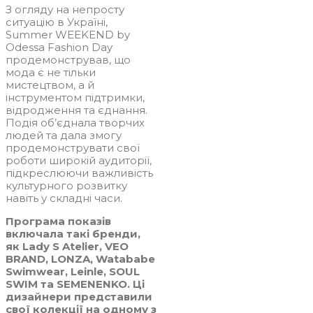
З огляду на непросту
ситуацію в Україні,
Summer WEEKEND by
Odessa Fashion Day
продемонстрував, що
мода є не тільки
мистецтвом, а й
інструментом підтримки,
відродження та єднання.
Подія об’єднала творчих
людей та дала змогу
продемонструвати свої
роботи широкій аудиторії,
підкреслюючи важливість
культурного розвитку
навіть у складні часи.
Програма показів
включала такі бренди,
як Lady S Atelier, VEO
BRAND, LONZA, Watababe
Swimwear, Leinle, SOUL
SWIM та SEMENENKO. Ці
дизайнери представили
свої колекції на одному з