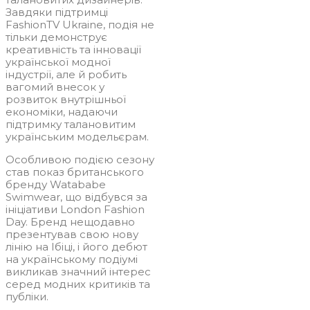
Завдяки підтримці
FashionTV Ukraine, подія не
тільки демонструє
креативність та інновації
української модної
індустрії, але й робить
вагомий внесок у
розвиток внутрішньої
економіки, надаючи
підтримку талановитим
українським модельєрам.
Особливою подією сезону
став показ британського
бренду Watababe
Swimwear, що відбувся за
ініціативи London Fashion
Day. Бренд нещодавно
презентував свою нову
лінію на Ібіці, і його дебют
на українському подіумі
викликав значний інтерес
серед модних критиків та
публіки.