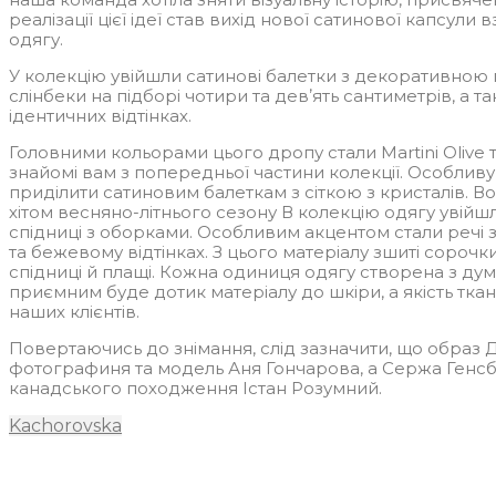
реалізації цієї ідеї став вихід нової сатинової капсули в
одягу.
У колекцію увійшли сатинові балетки з декоративною
слінбеки на підборі чотири та девʼять сантиметрів, а 
ідентичних відтінках.
Головними кольорами цього дропу стали Martini Olive т
знайомі вам з попередньої частини колекції. Особливу 
приділити сатиновим балеткам з сіткою з кристалів. В
хітом весняно-літнього сезону В колекцію одягу увійшл
спідниці з оборками. Особливим акцентом стали речі з
та бежевому відтінках. З цього матеріалу зшиті сорочк
спідниці й плащі. Кожна одиниця одягу створена з дум
приємним буде дотик матеріалу до шкіри, а якість тка
наших клієнтів.
Повертаючись до знімання, слід зазначити, що образ Д
фотографиня та модель Аня Гончарова, а Сержа Генсб
канадського походження Істан Розумний.
Kachorovska