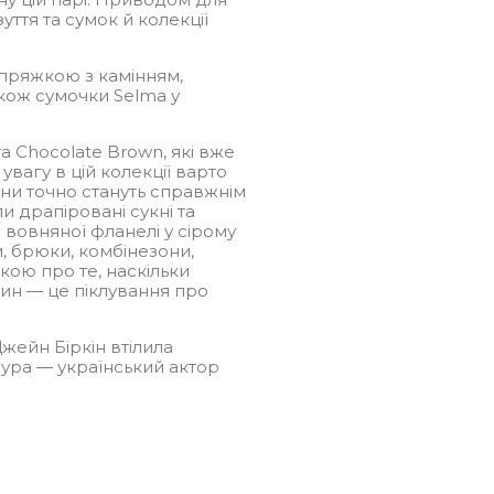
зуття та сумок й колекції
 пряжкою з камінням,
також сумочки Selma у
а Chocolate Brown, які вже
увагу в цій колекції варто
они точно стануть справжнім
и драпіровані сукні та
 вовняної фланелі у сірому
и, брюки, комбінезони,
кою про те, наскільки
нин — це піклування про
жейн Біркін втілила
ура — український актор