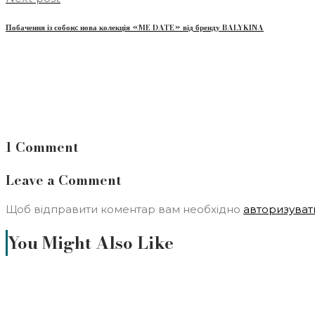
Побачення із собою: нова колекція «ME DATE» від бренду BALYKINA
1 Comment
Leave a Comment
Щоб відправити коментар вам необхідно
авторизуват
You Might Also Like