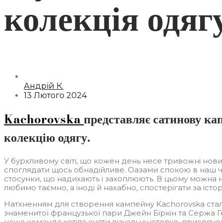
колекція одяг
Андрій К.
13 Лютого 2024
Kachorovska
представляє сатинову кап
колекцію одягу.
У бурхливому світі, що кожен день несе тривожні нови
споглядати щось обнадійливе. Оазами спокою в наш ч
стосунки, що надихають і захоплюють. В цьому можна не
любимо таємно, а іноді й нахабно, спостерігати за істо
Натхненням для створення кампейну Kachorovska стала
знаменитої французької пари Джейн Біркін та Сержа Г
наша команда хотіла зняти візуальну історію, присвяче