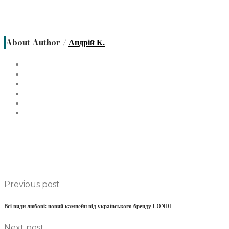
About Author /
Андрій К.
Previous post
Всі види любові: новий кампейн від українського бренду LONDI
Next post