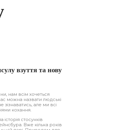
у
сулу взуття та нову
ни, нам всім хочеться
ас можна назвати людські
 зізнаватись, але ми всі
ріями кохання.
 історія стосунків
ейнсбура. Вже кілька років
ну цій парі. Приводом для