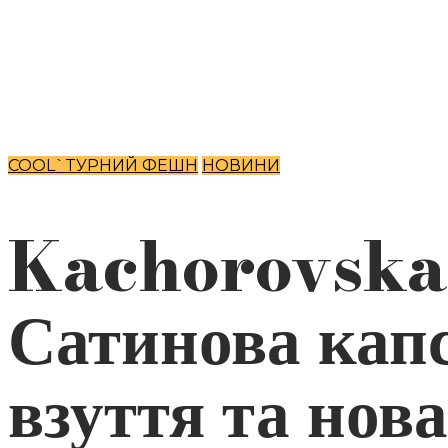
COOL`TУРНИЙ ФЕШН
НОВИНИ
Kachorovska
Сатинова кап
взуття та нова