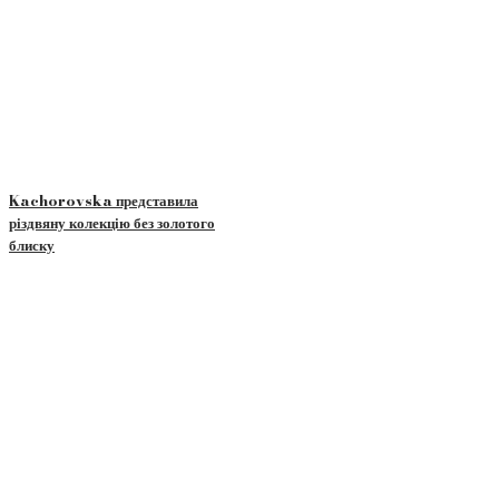
Kachorovska представила
різдвяну колекцію без золотого
блиску