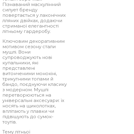
Пізнаваний маскулінний
силует бренду
повертається у лаконічних
лляних двійках, додаючи
стриманої елегантності
літньому гардеробу.
Ключовим декоративним
мотивом сезону стали
мушлі. Вони
супроводжують нові
купальники, які
представлені
витонченими монокіні,
трикутними топами й
бандо, поєднуючи класику
з модерном. Мушлі
перетворюються на
універсальні аксесуари: їх
носять на щиколотках,
вплітають у плавки чи
підвішують до сумок-
тоутів.
Тему літньої