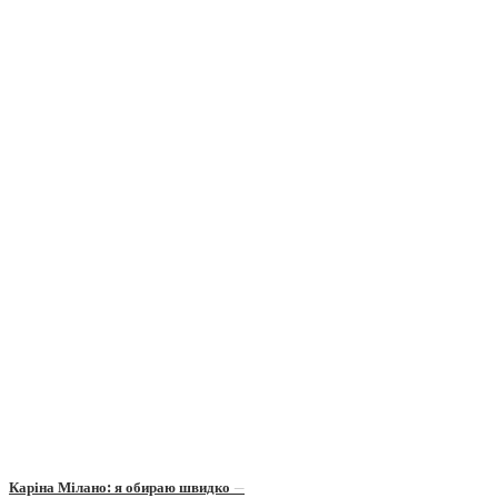
Каріна Мілано: я обираю швидко —