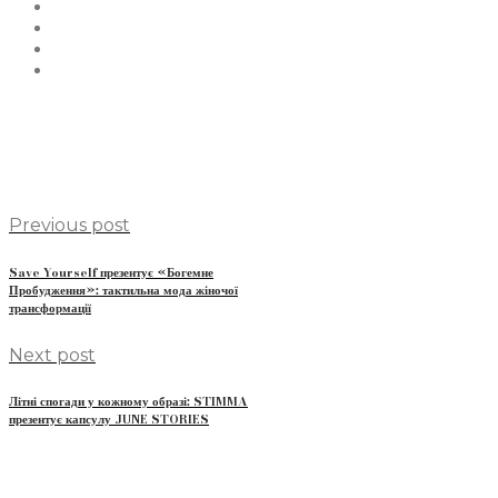
Previous post
Save Yourself презентує «Богемне
Пробудження»: тактильна мода жіночої
трансформації
Next post
Літні спогади у кожному образі: STIMMA
презентує капсулу JUNE STORIES