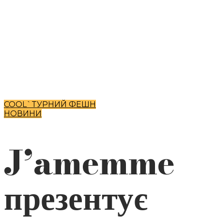
COOL`TУРНИЙ ФЕШН
НОВИНИ
J’amemme
презентує