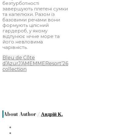
безтурботності
завершують плетені сумки
та капелюхи. Разом із
базовими речами вони
формують цілісний
гардероб, у якому
відлунює нічне море та
його невловима
чарівність.
Bleu de Côte
d’Azur
J’AMEMME
Resort’26
collection
About Author /
Андрій К.