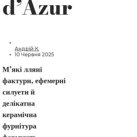
d’Azur
Андрій К.
10 Червня 2025
М’які лляні
фактури, ефемерні
силуети й
делікатна
керамічна
фурнітура