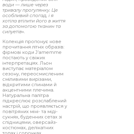
води — лише через
тривалу прогулянку. Це
особливий спогад, і я
хотіла втілити його в життя
за допомогою тканин та
силуетів
».
Колекція пропонує нове
прочитання літніх образів:
фірмові коди J’amemme
постають у свіжих
інтерпретаціях. Льон
виступає матеріалом
сезону, переосмисленим
сміливими вирізами,
відкритими спинами й
акцентними плечима.
Натуральна палітра
підкреслює розслаблений
настрій, що проявляється у
повітряних міні- та міді-
сукнях, буденних сетах зі
спідницями, оверсайз-
костюмах, делікатних
топах і сорочках.