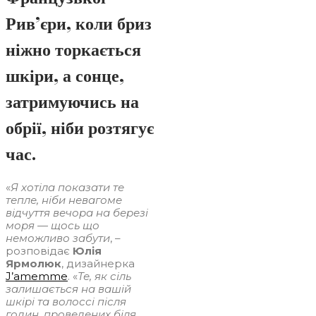
Рив’єри, коли бриз
ніжно торкається
шкіри, а сонце,
затримуючись на
обрії, ніби розтягує
час.
«
Я хотіла показати те
тепле, ніби невагоме
відчуття вечора на березі
моря — щось що
неможливо забути
, –
розповідає
Юлія
Ярмолюк
, дизайнерка
J’amemme
. «
Те, як сіль
залишається на вашій
шкірі та волоссі після
годин, проведених біля