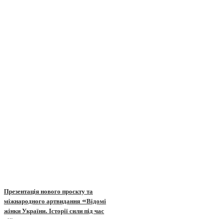
Презентація нового проєкту та
міжнародного артвидання «Відомі
жінки України. Історії сили під час