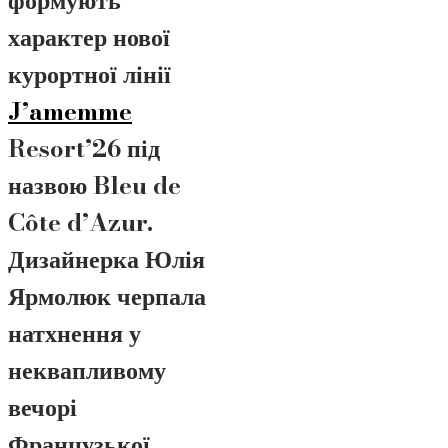
формують
характер нової
курортної лінії
J’amemme
Resort’26
під
назвою
Bleu de
Côte d’Azur
.
Дизайнерка Юлія
Ярмолюк черпала
натхнення у
неквапливому
вечорі
Французької