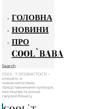
ГОЛОВНА
НОВИНИ
ПРО
COOL`BABA
Search
COOL`Т ОСОБИСТОСТІ –
інтерв’ю зі
знаменитостями,
представниками культури,
мистецтва та різних
галузей бізнесу.