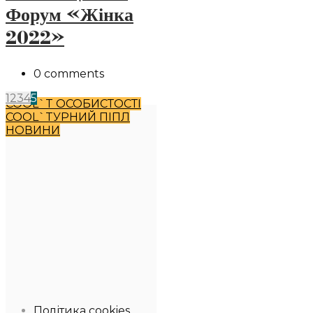
Форум «Жінка
2022»
0 comments
1
2
3
4
5
COOL`T ОСОБИСТОСТІ
COOL`TУРНИЙ ПІПЛ
НОВИНИ
Політика cookies