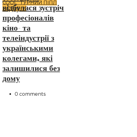
COOL`TУРНИЙ ПІПЛ
відбулася зустріч
НОВИНИ
професіоналів
кіно- та
телеіндустрії з
українськими
колегами, які
залишилися без
дому
0 comments