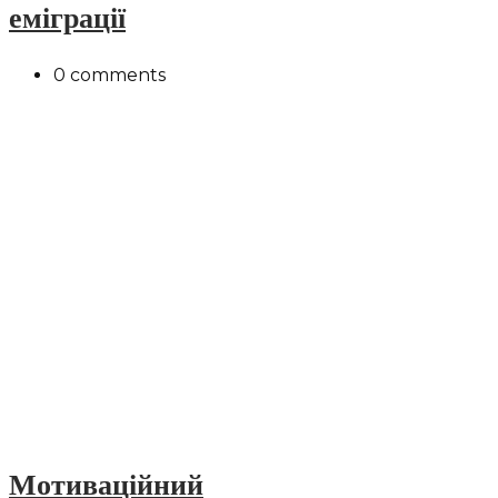
еміграції
0 comments
Мотиваційний