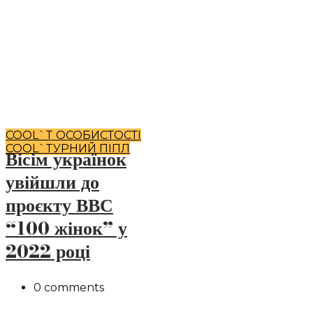
COOL`T ОСОБИСТОСТІ
COOL`TУРНИЙ ПІПЛ
Вісім українок
увійшли до
проєкту ВВС
“100 жінок” у
2022 році
0 comments