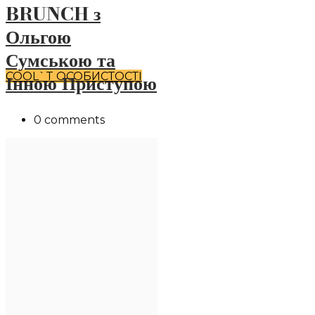
BRUNCH з
Ольгою
Сумською та
COOL`T ОСОБИСТОСТІ
Інною Приступою
0 comments