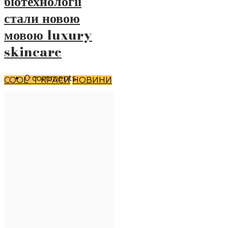
біотехнології
стали новою
мовою luxury
skincare
0 comments
COOL`T КРАСИ
НОВИНИ