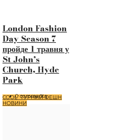
London Fashion
Day Season 7
пройде 1 травня у
St John’s
Church, Hyde
Park
0 comments
COOL`TУРНИЙ ФЕШН
НОВИНИ