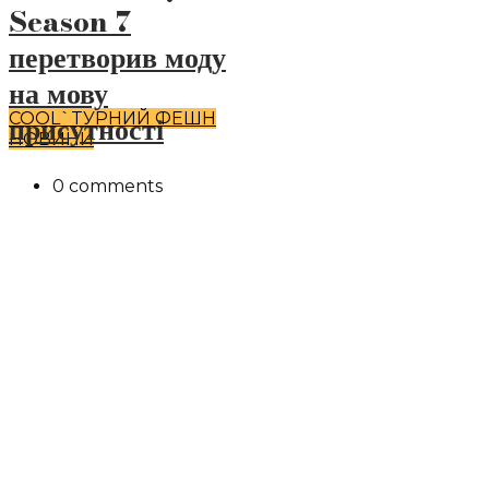
Season 7
перетворив моду
на мову
COOL`TУРНИЙ ФЕШН
присутності
НОВИНИ
0 comments