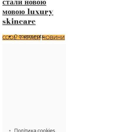
стали новою
мовою luxury
skincare
0 comments
COOL`T КРАСИ
НОВИНИ
Політика cookies