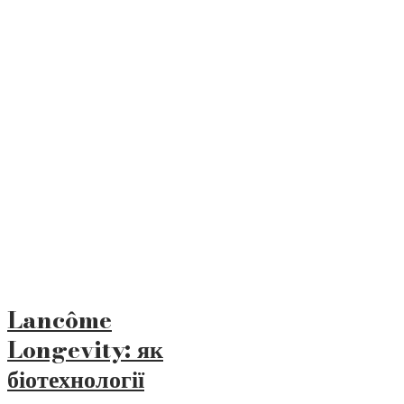
Lancôme
Longevity: як
біотехнології