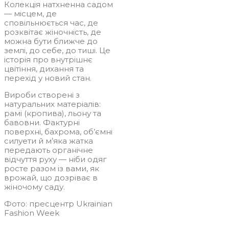
Колекція натхненна садом
— місцем, де
сповільнюється час, де
розквітає жіночність, де
можна бути ближче до
землі, до себе, до тиші. Це
історія про внутрішнє
цвітіння, дихання та
перехід у новий стан.
Вироби створені з
натуральних матеріалів:
рамі (кропива), льону та
бавовни. Фактурні
поверхні, бахрома, об’ємні
силуети й м’яка жатка
передають органічне
відчуття руху — ніби одяг
росте разом із вами, як
врожай, що дозріває в
жіночому саду.
Фото: пресцентр Ukrainian
Fashion Week