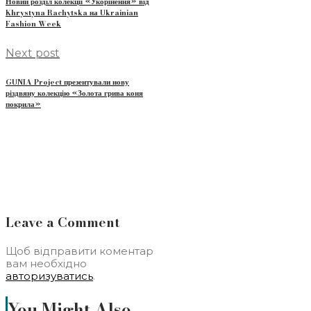
Новий розділ колекції «Укорінення» від
Khrystyna Rachytska на Ukrainian
Fashion Week
Next post
GUNIA Project презентували нову
різдвяну колекцію «Золота грива коня
покрила»
Leave a Comment
Щоб відправити коментар
вам необхідно
авторизуватись
.
You Might Also