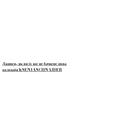
Джинси, як ви їх ще не бачили: нова
колекція KSENIASCHNAIDER