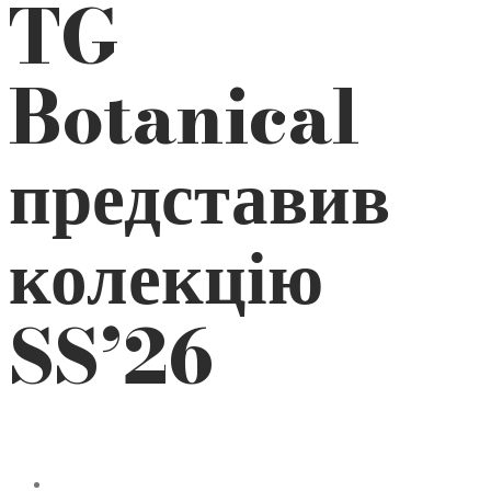
TG
Botanical
представив
колекцію
SS’26