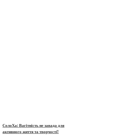
СолоХа: Вагітність не завада для
активного життя та творчості!