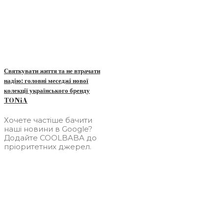
Святкувати життя та не втрачати
надію: головні меседжі нової
колекції українського бренду
TONiA
Хочете частіше бачити
наші новини в Google?
Додайте COOLBABA до
пріоритетних джерел.