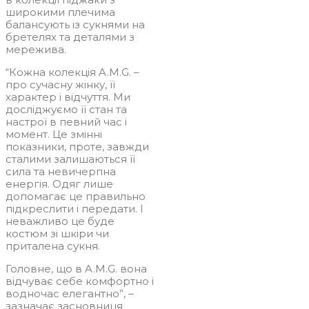
широкими плечима
балансують із сукнями на
бретелях та деталями з
мережива.
“Кожна колекція A.M.G. –
про сучасну жінку, її
характер і відчуття. Ми
досліджуємо її стан та
настрої в певний час і
момент. Це змінні
показники, проте, завжди
сталими залишаються її
сила та невичерпна
енергія. Одяг лише
допомагає це правильно
підкреслити і передати. І
неважливо це буде
костюм зі шкіри чи
приталена сукня.
Головне, що в A.M.G. вона
відчуває себе комфортно і
водночас елегантно”, –
зазначає засновниця