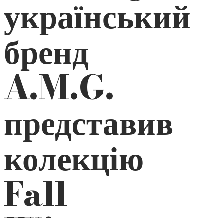
український
бренд
A.M.G.
представив
колекцію
Fall