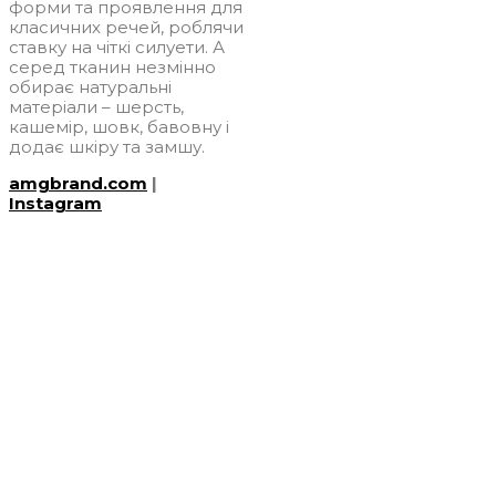
форми та проявлення для
класичних речей, роблячи
ставку на чіткі силуети. А
серед тканин незмінно
обирає натуральні
матеріали – шерсть,
кашемір, шовк, бавовну і
додає шкіру та замшу.
amgbrand.com
|
Instagram