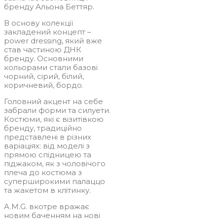
бренду Альона Беттяр.
В основу колекції
закладений концепт –
power dressing, який вже
став частиною ДНК
бренду. Основними
кольорами стали базові
чорний, сірий, білий,
коричневий, бордо.
Головний акцент на себе
забрали форми та силуети.
Костюми, які є візитівкою
бренду, традиційно
представлені в різних
варіаціях: від моделі з
прямою спідницею та
піджаком, як з чоловічого
плеча до костюма з
суперширокими палаццо
та жакетом в клітинку.
A.M.G. вкотре вражає
новим баченням на нові