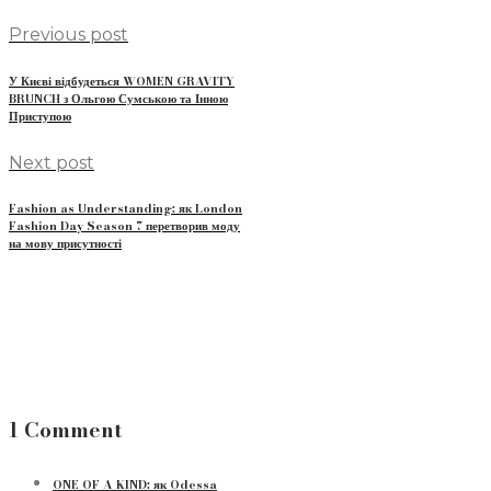
Previous post
У Києві відбудеться WOMEN GRAVITY
BRUNCH з Ольгою Сумською та Інною
Приступою
Next post
Fashion as Understanding: як London
Fashion Day Season 7 перетворив моду
на мову присутності
1 Comment
ONE OF A KIND: як Odessa