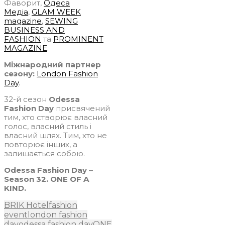
Фаворит,
Одеса
Медіа
,
GLAM WEEK
magazine
,
SEWING
BUSINESS AND
FASHION
та
PROMINENT
MAGAZINE
.
Міжнародний партнер
сезону:
London Fashion
Day
.
32-й сезон
Odessa
Fashion Day
присвячений
тим, хто створює власний
голос, власний стиль і
власний шлях. Тим, хто не
повторює інших, а
залишається собою.
Odessa Fashion Day –
Season 32. ONE OF A
KIND.
BRIK Hotel
fashion
event
london fashion
day
odessa fashion day
ONE