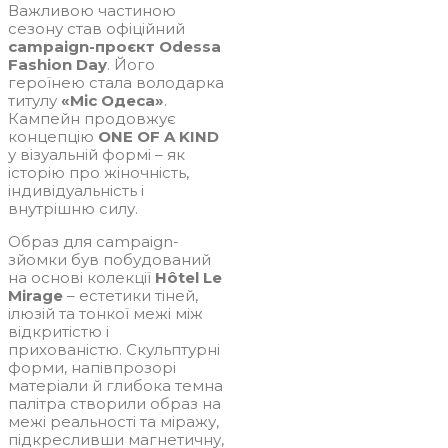
Важливою частиною
сезону став офіційний
campaign-проєкт Odessa
Fashion Day
. Його
героїнею стала володарка
титулу
«Міс Одеса»
.
Кампейн продовжує
концепцію
ONE OF A KIND
у візуальній формі – як
історію про жіночність,
індивідуальність і
внутрішню силу.
Образ для campaign-
зйомки був побудований
на основі колекції
Hôtel Le
Mirage
– естетики тіней,
ілюзій та тонкої межі між
відкритістю і
прихованістю. Скульптурні
форми, напівпрозорі
матеріали й глибока темна
палітра створили образ на
межі реальності та міражу,
підкресливши магнетичну,