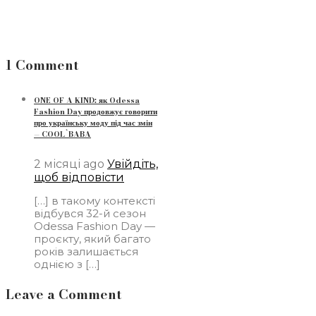
1 Comment
ONE OF A KIND: як Odessa
Fashion Day продовжує говорити
про українську моду під час змін
— COOL`BABA
2 місяці ago
Увійдіть,
щоб відповісти
[…] в такому контексті
відбувся 32-й сезон
Odessa Fashion Day —
проєкту, який багато
років залишається
однією з […]
Leave a Comment