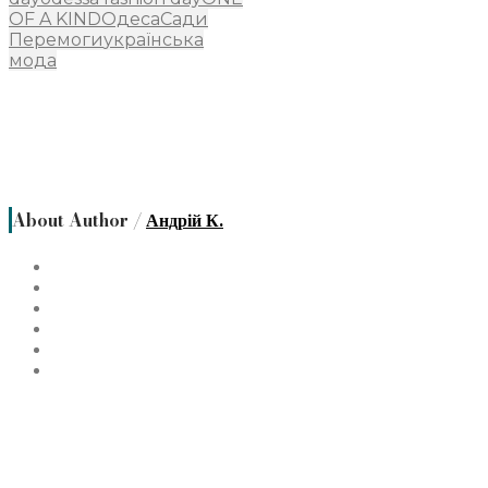
OF A KIND
Одеса
Сади
Перемоги
українська
мода
About Author /
Андрій К.