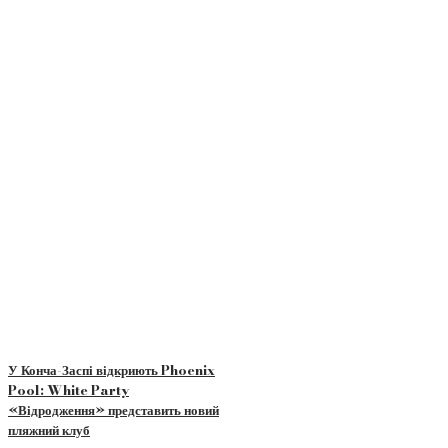
У Конча-Заспі відкриють Phoenix
Pool: White Party
«Відродження» представить новий
пляжний клуб