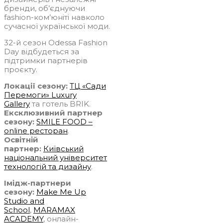
бренди, об’єднуючи
fashion-ком’юніті навколо
сучасної української моди.
32-й сезон Odessa Fashion
Day відбудеться за
підтримки партнерів
проєкту.
Локації сезону:
ТЦ «Сади
Перемоги» Luxury
Gallery
та готель BRIK.
Ексклюзивний партнер
сезону:
SMILE FOOD –
online ресторан
.
Освітній
партнер:
Київський
національний університет
технологій та дизайну
.
Імідж-партнери
сезону:
Make Me Up
Studio and
School
,
MARAMAX
ACADEMY
, онлайн-