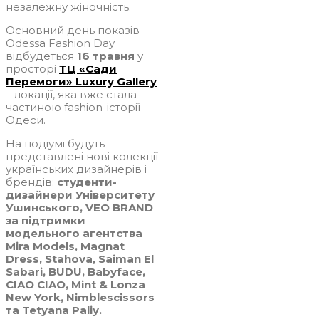
незалежну жіночність.
Основний день показів
Odessa Fashion Day
відбудеться
16 травня
у
просторі
ТЦ «Сади
Перемоги» Luxury Gallery
– локації, яка вже стала
частиною fashion-історії
Одеси.
На подіумі будуть
представлені нові колекції
українських дизайнерів і
брендів:
студенти-
дизайнери Університету
Ушинського, VEO BRAND
за підтримки
модельного агентства
Mira Models, Magnat
Dress, Stahova, Saiman El
Sabari, BUDU, Babyface,
CIAO CIAO, Mint & Lonza
New York, Nimblescissors
та Tetyana Paliy.