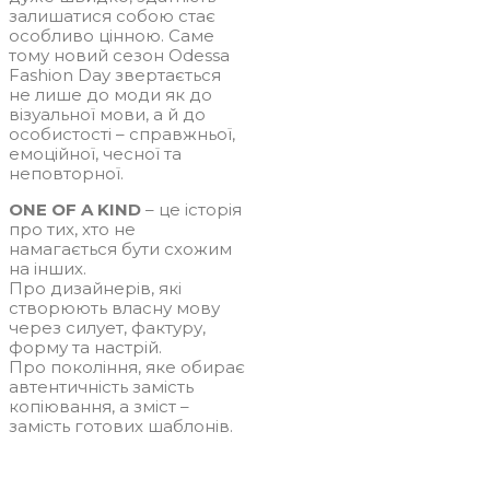
залишатися собою стає
особливо цінною. Саме
тому новий сезон Odessa
Fashion Day звертається
не лише до моди як до
візуальної мови, а й до
особистості – справжньої,
емоційної, чесної та
неповторної.
ONE OF A KIND
– це історія
про тих, хто не
намагається бути схожим
на інших.
Про дизайнерів, які
створюють власну мову
через силует, фактуру,
форму та настрій.
Про покоління, яке обирає
автентичність замість
копіювання, а зміст –
замість готових шаблонів.