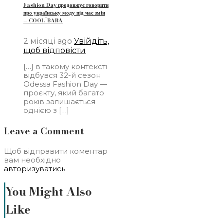
Fashion Day продовжує говорити
про українську моду під час змін
— COOL`BABA
2 місяці ago
Увійдіть,
щоб відповісти
[…] в такому контексті
відбувся 32-й сезон
Odessa Fashion Day —
проєкту, який багато
років залишається
однією з […]
Leave a Comment
Щоб відправити коментар
вам необхідно
авторизуватись
.
You Might Also
Like