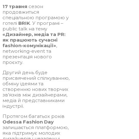
17 травня
сезон
продовжиться
спеціальною програмою у
готелі
BRIK
. У програмі –
public talk на тему
«Дизайнер, медіа та PR:
як працюють сучасні
fashion-комунікації»
,
networking-event та
презентація нового
проєкту.
Другий день буде
присвячений спілкуванню,
обміну ідеями та
створенню нових творчих
зв’язків між дизайнерами,
медіа й представниками
індустрії.
Протягом багатьох років
Odessa Fashion Day
залишається платформою,
яка підтримує молодих
дизайнерів і незалежні