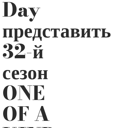
Day
представить
32-й
сезон
ONE
OF A