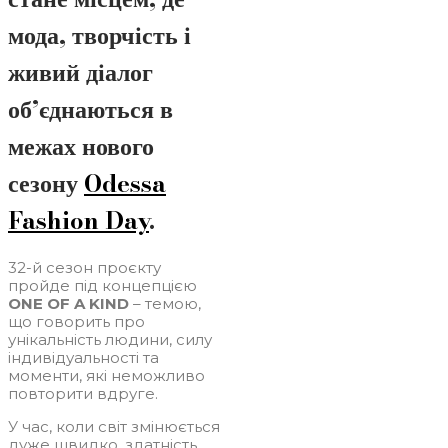
мода, творчість і
живий діалог
об’єднаються в
межах нового
сезону
Odessa
Fashion Day
.
32-й сезон проєкту
пройде під концепцією
ONE OF A KIND
– темою,
що говорить про
унікальність людини, силу
індивідуальності та
моменти, які неможливо
повторити вдруге.
У час, коли світ змінюється
дуже швидко, здатність