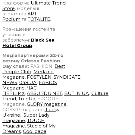
платформа
Ultimate Trend
Store
, модельні
агентства
ART –
Podium
та
TOTALITE
.
Розміщення гостей та
учасників
забезпечує
Black Sea
Hotel Group
.
Медіапартнерами 32-го
сезону Odessa Fashion
Day стали:
FASHION,
Best
People Club
,
Merlaine
Magazine
,
FOSTYLEN
,
SYNDICATE
NEWS
,
048.UA
,
FABIOS
Magazine
,
ЧАС
ПЕРШИХ
,
ABSURDU.NET
,
BUT.IN.UA
,
Culture
Trend
,
TrueUa
, EPOQUE
Magazine,
GLORY magazine
,
GOSSIP magazine,
Lucky
Ukraine
,
Super Lady
magazine
,
TOUCH
magazine
,
Studio of My
Dreams
,
Cool’baba
,