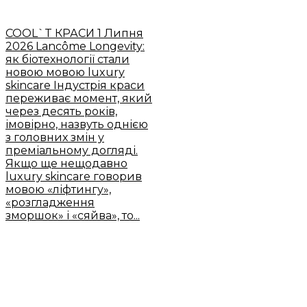
COOL`T КРАСИ
1 Липня
2026
Lancôme Longevity:
як біотехнології стали
новою мовою luxury
skincare
Індустрія краси
переживає момент, який
через десять років,
імовірно, назвуть однією
з головних змін у
преміальному догляді.
Якщо ще нещодавно
luxury skincare говорив
мовою «ліфтингу»,
«розгладження
зморшок» і «сяйва», то...