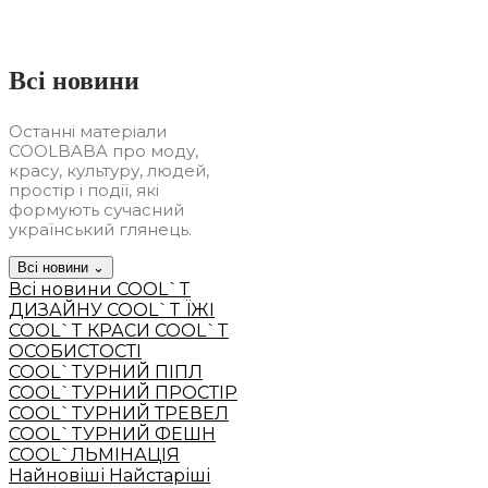
Всі новини
Останні матеріали
COOLBABA про моду,
красу, культуру, людей,
простір і події, які
формують сучасний
український глянець.
Всі новини
⌄
Всі новини
COOL`T
ДИЗАЙНУ
COOL`T ЇЖІ
COOL`T КРАСИ
COOL`T
ОСОБИСТОСТІ
COOL`TУРНИЙ ПІПЛ
COOL`TУРНИЙ ПРОСТІР
COOL`TУРНИЙ ТРЕВЕЛ
COOL`TУРНИЙ ФЕШН
COOL`ЛЬМІНАЦІЯ
Найновіші
Найстаріші