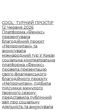
COOL`TУРНИЙ ПРОСТІР
12 Червня 2026
Платформа «Фенікс»
презентувала
благодійний проєкт
«Непрочитані» та
анонсувала
міжнародний тур
У Києві
соціальна кінотеатральна
платформа «Фенікс»
провела презентацію
свого флагманського
благодійного проєкту
«Непрочитані», підбила
підсумки минулого
творчого сезону,
представила публічний
звіт про соціальну
діяльність та анонсувала