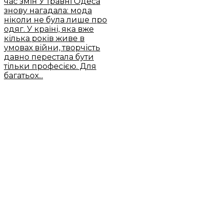
час змін
У травні Одеса
знову нагадала: мода
ніколи не була лише про
одяг. У країні, яка вже
кілька років живе в
умовах війни, творчість
давно перестала бути
тільки професією. Для
багатьох...