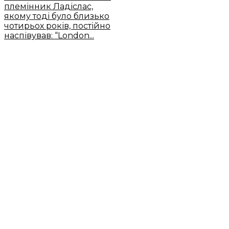
племінник Ладіслас,
якому тоді було близько
чотирьох років, постійно
наспівував: “London...