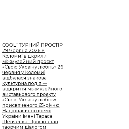
COOL`TУРНИЙ ПРОСТІР
29 Червня 2026
У
Коломиї відкрили
міжмузейний проєкт
«Свою Україну любіть»
26
червня у Коломиї
відбулася знакова
культурна подія —
відкриття міжмузейного
виставкового проєкту
«Свою Україну любіть»,
присвяченого 65-річчю
Національної премії
України імені Тараса
Шевченка. Проєкт став
творчим діалогом