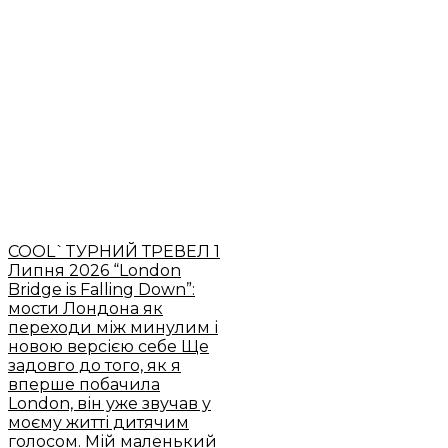
COOL`TУРНИЙ ТРЕВЕЛ
1
Липня 2026
“London
Bridge is Falling Down”:
мости Лондона як
переходи між минулим і
новою версією себе
Ще
задовго до того, як я
вперше побачила
London, він уже звучав у
моєму житті дитячим
голосом. Мій маленький